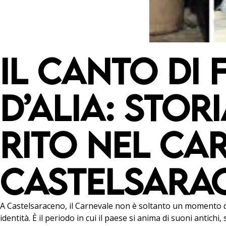
IL CANTO DI
D’ALIA: STOR
RITO NEL CA
CASTELSARA
A Castelsaraceno, il Carnevale non è soltanto un momento d
identità. È il periodo in cui il paese si anima di suoni antich