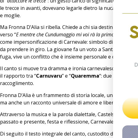
di “
attaccare le trecce
”: un gesto carico di significato. Le donn
le trecce in avanti, dovevano legarle dietro la nuca, segno v
e moglie.
Ma Fronna D’Alia si ribella. Chiede a chi sia destinata e di
verso “
E mentre che Cundumaggio mi voi rà la prima notte lu v
come impersonificazione di Carnevale: simbolo di abbondanz
da prendere in giro. La giovane fa un voto a Santa Rita per 
fuga, vive un conflitto che è insieme personale e collettivo.
D
Il canto si muove tra dramma e ironia carnevalesca, tra se
il rapporto tra “
Carnuvaru
” e “
Quaremma
“: due figure con
raccoglimento.
Fronna D’Alia è un frammento di storia locale, una rappresen
ma anche un racconto universale di amore e libertà.
Attraverso la musica e la parola dialettale, Castelsaraceno 
passato e presente, festa e riflessione, Carnevale e Quares
Di seguito il testo integrale del canto, custodito dalla tradi