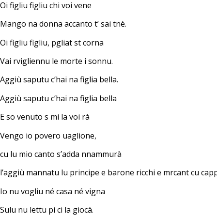
Oi figliu figliu chi voi vene
Mango na donna accanto t’ sai tnè.
Oi figliu figliu, pgliat st corna
Vai rvigliennu le morte i sonnu.
Aggiù saputu c’hai na figlia bella.
Aggiù saputu c’hai na figlia bella
E so venuto s mi la voi rà
Vengo io povero uaglione,
cu lu mio canto s’adda nnammurà
l’aggiù mannatu lu principe e barone ricchi e mrcant cu c
Io nu vogliu né casa né vigna
Sulu nu lettu pi ci la giocà.