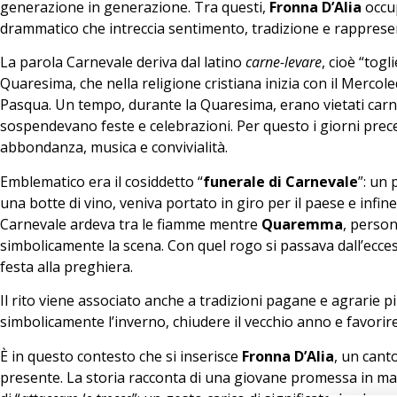
generazione in generazione. Tra questi,
Fronna D’Alia
occup
drammatico che intreccia sentimento, tradizione e rapprese
La parola Carnevale deriva dal latino
carne-levare
, cioè “togl
Quaresima, che nella religione cristiana inizia con il Mercole
Pasqua. Un tempo, durante la Quaresima, erano vietati carne e 
sospendevano feste e celebrazioni. Per questo i giorni prec
abbondanza, musica e convivialità.
Emblematico era il cosiddetto “
funerale di Carnevale
”: un
una botte di vino, veniva portato in giro per il paese e infin
Carnevale ardeva tra le fiamme mentre
Quaremma
, person
simbolicamente la scena. Con quel rogo si passava dall’eccesso
festa alla preghiera.
Il rito viene associato anche a tradizioni pagane e agrarie p
simbolicamente l’inverno, chiudere il vecchio anno e favorire
È in questo contesto che si inserisce
Fronna D’Alia
, un canto
presente. La storia racconta di una giovane promessa in mat