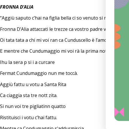
FRONNA D’ALIA
“Aggiù saputo c’hai na figlia bella ci so venuto si me la voi rà
Fronna D’Alia attaccati le trezze ca vostro padre vadda marit
Oi tata tata a chi mi voi ran ca Cunduscello è l’amore mio.
E mentre che Cundumaggio mi voi rà la prima notte lu vogli
Ihu la sera p si i a curcare
Fermat Cundumaggio nun me toccà.
Aggiù fattu u votu a Santa Rita
Ca ciaggia sta tre nott zita.
Si nun voi tre pigliatinn quatto
Ristituisci i votu c’hai fattu.
Mentre ca Condumaggio s’addurmiscia