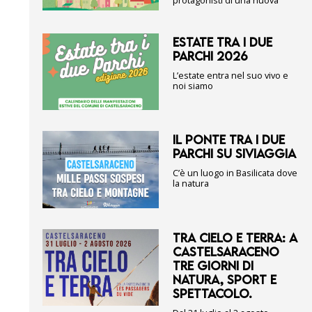
protagonisti di una nuova
ESTATE TRA I DUE
PARCHI 2026
L’estate entra nel suo vivo e
noi siamo
IL PONTE TRA I DUE
PARCHI SU SIVIAGGIA
C’è un luogo in Basilicata dove
la natura
TRA CIELO E TERRA: A
CASTELSARACENO
TRE GIORNI DI
NATURA, SPORT E
SPETTACOLO.