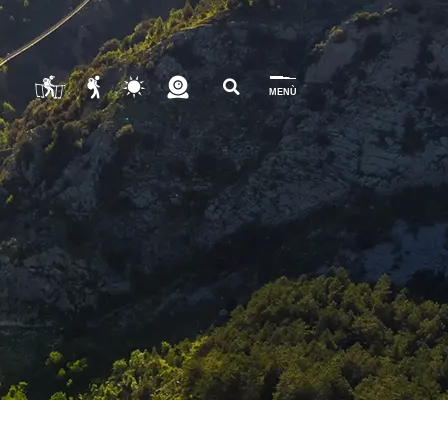
lian
MENÙ