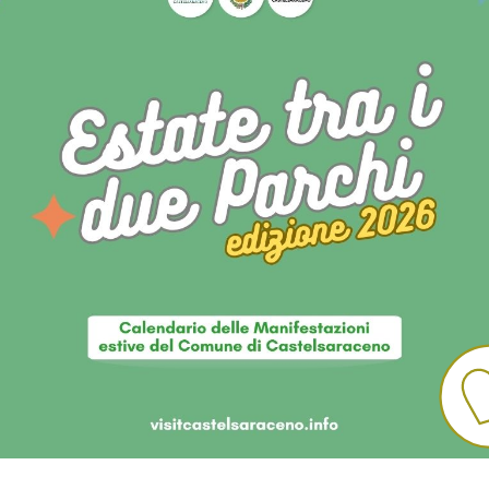
.
à.
u gabbà.