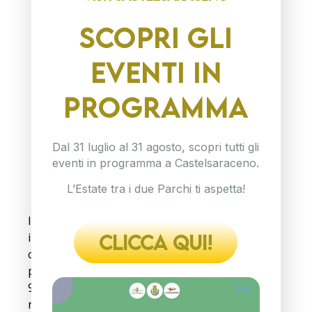
SCOPRI GLI
EVENTI IN
PROGRAMMA
Dal 31 luglio al 31 agosto, scopri tutti gli
eventi in programma a Castelsaraceno.
Rocco Rosano, Sindaco di Castelsaraceno e
L’Estate tra i due Parchi ti aspetta!
Eva Crosetta, giornalista e conduttrice RAI.
In un momento in cui il turismo internazionale si
interroga su overtourism, sostenibilità e
CLICCA QUI!
capacità di carico, il progetto introduce una
prospettiva diversa, riportando l’attenzione sul
99% del Paese che oggi resta assente dalle
narrazioni più diffuse. Il riconoscimento