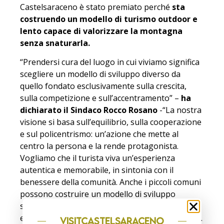
Castelsaraceno è stato premiato perché
sta
costruendo un modello di turismo outdoor e
lento capace di valorizzare la montagna
senza snaturarla.
“Prendersi cura del luogo in cui viviamo significa
scegliere un modello di sviluppo diverso da
quello fondato esclusivamente sulla crescita,
sulla competizione e sull’accentramento” –
ha
dichiarato il Sindaco Rocco Rosano
-“La nostra
visione si basa sull’equilibrio, sulla cooperazione
e sul policentrismo: un’azione che mette al
centro la persona e la rende protagonista.
Vogliamo che il turista viva un’esperienza
autentica e memorabile, in sintonia con il
benessere della comunità. Anche i piccoli comuni
possono costruire un modello di sviluppo
sostenibile e diventare luoghi di riscatto, vitalità
e nuove opportunità per le giovani generazioni”.
visitCASTELSARACENO