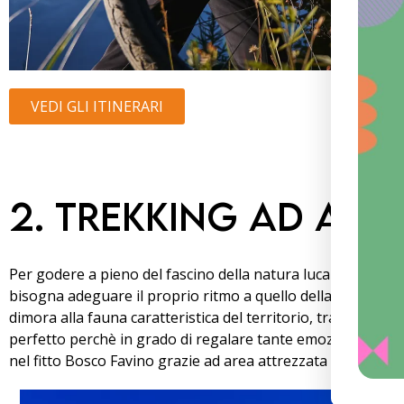
VEDI GLI ITINERARI
2. Trekking ad alt
Per godere a pieno del fascino della natura lucana e per c
bisogna adeguare il proprio ritmo a quello della natura. I p
dimora alla fauna caratteristica del territorio, trasportano i 
perfetto perchè in grado di regalare tante emozioni. Per ch
nel fitto Bosco Favino grazie ad area attrezzata o passeggiar