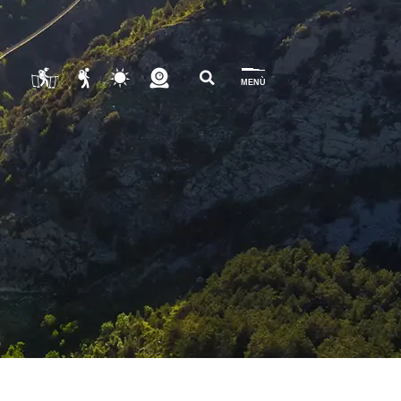
lian
MENÙ