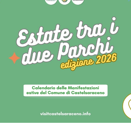
a quota e Picnic
omprendere la magia di questa terra selvaggia,
ianori, i boschi, le vette selvagge che fanno da
visitatori in posti unici. Il territorio lucano è
i vuole fermarsi alle pendici, può godersi un picnic
e tra i colori e profumi di alberi secolari.