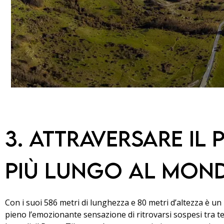
3. Attraversare il
più lungo al mon
Con i suoi 586 metri di lunghezza e 80 metri d’altezza è u
pieno l’emozionante sensazione di ritrovarsi sospesi tra terr