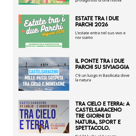
protagonisti di una nuova
ESTATE TRA I DUE
PARCHI 2026
L’estate entra nel suo vivo e
noi siamo
IL PONTE TRA I DUE
PARCHI SU SIVIAGGIA
C’è un luogo in Basilicata dove
la natura
TRA CIELO E TERRA: A
CASTELSARACENO
TRE GIORNI DI
NATURA, SPORT E
SPETTACOLO.