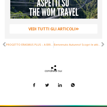
ne
VEDI TUTTI GLI ARTICOLI
PROGETTO ERASMUS PLUS – A BRIDGE TO THE FUTURE
Benvenuto Autunno! Scopri le attività da non perdere a Castelsaraceno in Basilicata
condividi su: