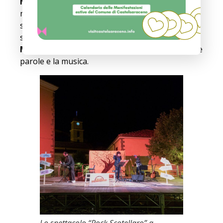
Manuel Brando
, la cui voce potente ha dato
nuova linfa ai testi di Nigro. Le armonie
suggestive che hanno abbracciato le parole
sono state create dal compositore
Giocondo
Margarita
, fondendo in un abbraccio perfetto le
parole e la musica.
Lo spettacolo “Rock Scotellaro” a