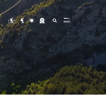
lian
MENÙ