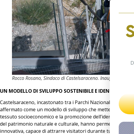
D
Rocco Rosano, Sindaco di Castelsaraceno. Inaugurazione Po
UN MODELLO DI SVILUPPO SOSTENIBILE E IDENTITARIO
Castelsaraceno, incastonato tra i Parchi Nazionali del Poll
affermato come un modello di sviluppo che mette al centro la
tessuto socioeconomico e la promozione dell’identità cultura
del patrimonio naturale e culturale, hanno permesso al borgo
innovativa, capace di attrarre visitatori durante tutto l’arco 