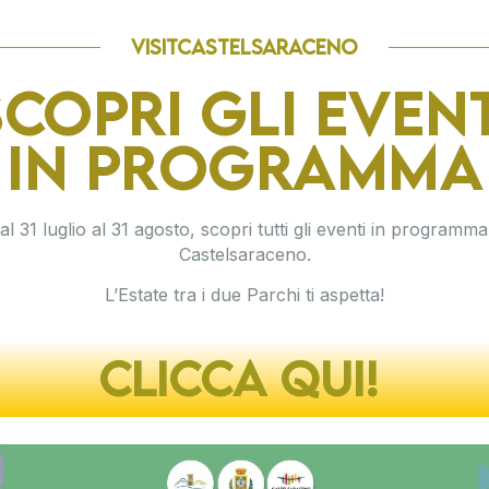
visitCASTELSARACENO
SCOPRI GLI EVENT
IN PROGRAMMA
al 31 luglio al 31 agosto, scopri tutti gli eventi in programma
Castelsaraceno.
nte tra i due Parchi
L’Estate tra i due Parchi ti aspetta!
CLICCA QUI!
ino e dell’Appennino Lucano, si è progressivamente
 qualità dell’accoglienza, la rigenerazione del
le. Questi elementi, combinati con la valorizzazione
 di costruire un’offerta turistica integrata e
dell’anno.