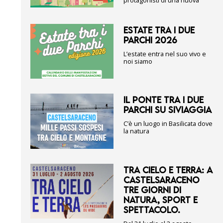
protagonisti di una nuova
ESTATE TRA I DUE
PARCHI 2026
L’estate entra nel suo vivo e
noi siamo
IL PONTE TRA I DUE
PARCHI SU SIVIAGGIA
C’è un luogo in Basilicata dove
la natura
TRA CIELO E TERRA: A
CASTELSARACENO
TRE GIORNI DI
NATURA, SPORT E
SPETTACOLO.