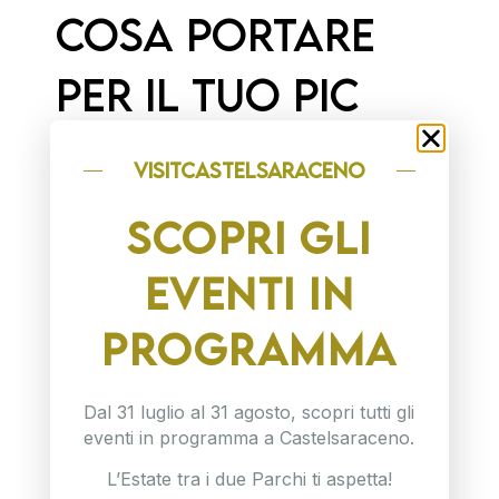
Cosa portare
per il tuo pic
nic nel Bosco
visitCASTELSARACENO
Favino
SCOPRI GLI
EVENTI IN
Per vivere al meglio la tua giornata nel Bosco
Favino, ti consigliamo di preparare uno
zaino
con tutto il necessario
per un pic nic all’aria
PROGRAMMA
aperta. Non dimenticare di portare cibo e
bevande a sufficienza per te e i tuoi compagni
Dal 31 luglio al 31 agosto, scopri tutti gli
di avventura, preferibilmente in
contenitori
eventi in programma a Castelsaraceno.
riutilizzabili
per ridurre al minimo l’impatto
ambientale. Ricorda anche di munirti di
L’Estate tra i due Parchi ti aspetta!
posate, piatti e bicchieri biodegradabili, da