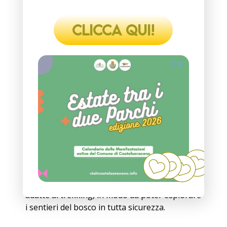
gettare negli appositi cestini sparsi nell’area
picnic..
CLICCA QUI!
Per
cucinare alla griglia
, porta con te
carbone, accendi griglia e utensili da cucina
adatti, come pinze e spatole. Non dimenticare
un telo o una coperta
da stendere sull’erba,
così da rendere il tuo picnic ancora più
caratteristico e confortevole.
Infine, assicurati di avere con te una
crema
solare
adatta alla tua pelle, un cappello per
proteggerti dal sole e una giacca a vento o
una felpa per far fronte a eventuali
cambiamenti di temperatura. È sempre una
buona idea indossare
scarpe comode
e
adatte al trekking, in modo da poter esplorare
i sentieri del bosco in tutta sicurezza.