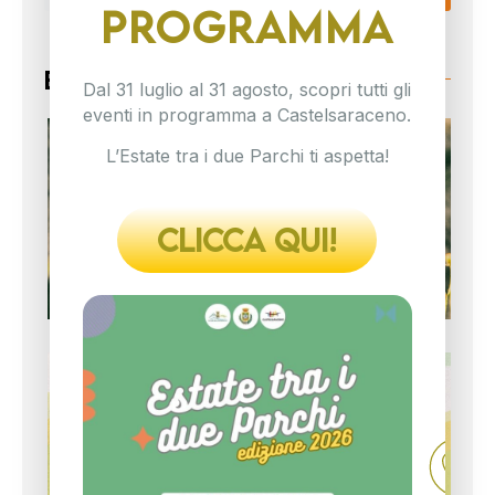
PROGRAMMA
Blog
Dal 31 luglio al 31 agosto, scopri tutti gli
eventi in programma a Castelsaraceno.
CA
L’Estate tra i due Parchi ti aspetta!
SU
L’
Cas
pro
CLICCA QUI!
nu
CA
SU
DI
Cas
pro
nu