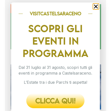
ES
TR
visitCASTELSARACENO
DU
PA
SCOPRI GLI
20
L’e
EVENTI IN
ent
nel
viv
noi
PROGRAMMA
si
Dal 31 luglio al 31 agosto, scopri tutti gli
IL
TR
eventi in programma a Castelsaraceno.
PA
L’Estate tra i due Parchi ti aspetta!
SI
C’è
in 
dov
CLICCA QUI!
na