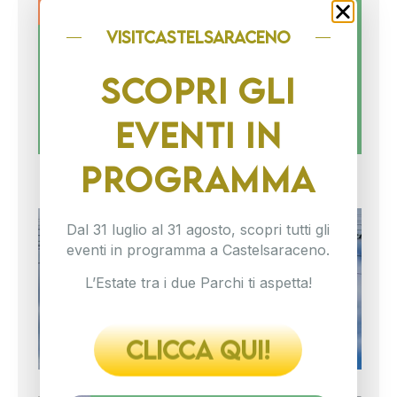
ES
TR
visitCASTELSARACENO
DU
PA
20
SCOPRI GLI
L’e
ent
EVENTI IN
nel
viv
noi
si
PROGRAMMA
IL
Dal 31 luglio al 31 agosto, scopri tutti gli
TR
eventi in programma a Castelsaraceno.
PA
SI
L’Estate tra i due Parchi ti aspetta!
C’è
in 
dov
na
CLICCA QUI!