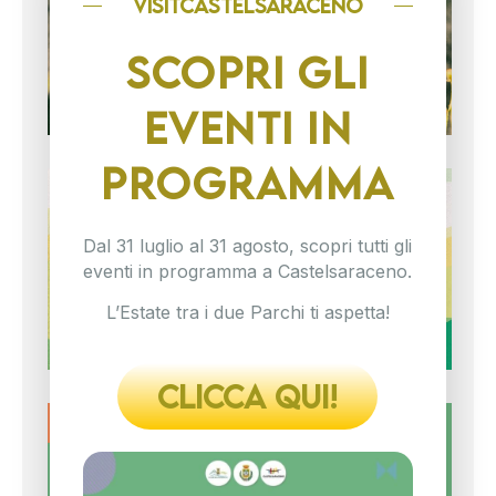
visitCASTELSARACENO
Cas
pro
nu
SCOPRI GLI
EVENTI IN
PROGRAMMA
CA
SU
DI
Dal 31 luglio al 31 agosto, scopri tutti gli
Cas
eventi in programma a Castelsaraceno.
pro
nu
L’Estate tra i due Parchi ti aspetta!
CLICCA QUI!
ES
TR
DU
PA